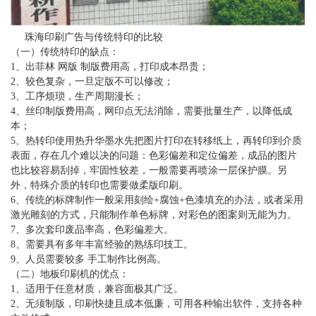
珠海印刷广告与传统特印的比较
（一）传统特印的缺点：
1、出菲林 网版 制版费用高，打印成本昂贵；
2、较色复杂，一旦定版不可以修改；
3、工序烦琐，生产周期漫长；
4、丝印制版费用高，网印点无法消除，需要批量生产，以降低成
本；
5、热转印使用热升华墨水先把图片打印在转移纸上，再转印到介质
表面，存在几个难以决的问题：色彩偏差和定位偏差，成品的图片
也比较容易刮掉，牢固性较差，一般需要再喷涂一层保护膜。另
外，特殊介质的转印也需要做柔版印刷。
6、传统的标牌制作一般采用刻绘+腐蚀+色漆填充的办法，或者采用
激光雕刻的方式，只能制作单色标牌，对彩色的图案则无能为力。
7、多次套印废品率高，色彩偏差大。
8、需要具有多年丰富经验的熟练印技工。
9、人员需要较多 手工制作比例高。
（二）地板印刷机的优点：
1、适用于任意材质，兼容面极其广泛。
2、无须制版，印刷快捷且成本低廉，可用各种输出软件，支持各种