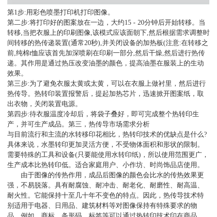
第1步:用彩色喷墨打印机打印图像。
第二步:将打印好的图案放在一边，大约15 - 20分钟后开始转移。当
转移,当把衣服上的印刷图像,该模式应该面朝下,然后根据需求调整时
间转移的热传递装置(通常20秒),并关闭设备的加热板(注意:在转移之
前,纯棉t恤应该首先加深喷刷在印刷一部分,然后干燥,然后进行热传
递。其作用是通过热压改变油墨的颜色，提高油墨在服装上的生动
效果。
第三步:为了避免衣服太黄或太黄，可以在衣服上做衬里，然后进行
热传导。热转印装置报警后，提起加热芯片，迅速掀开图案纸，取
出衣物，关闭装置电源。
第四步:待衣服温度冷却后，将袋子叠好，即可完成整个热转印生
产，并可生产成品。第三，热传导市场需求分析
与目前流行和主流的水转移印花相比，热转印技术的优缺点是什么?
具体来说，水墨转印更加灵活方便，不受物体面积和形状的限制。
需要特殊的工具和设备(只要能使用水转印纸)，所以使用范围更广，
生产成本比热转印低。适合家庭用户、小作坊、时尚饰品店使用。
由于图像的传热作用，成品后图像的颜色会比水的传热效果更
强，不易脱落。具有耐腐蚀、耐冲击、耐老化、耐磨性、耐高温、
耐火性。它能保持十至几十年不变色的特点。因此，热传导技术特
别适用于电器、日用品、建筑材料等对图像保持有特殊要求的物
品。例如，商标、条形码、标签等可以通过热转印技术印在商品